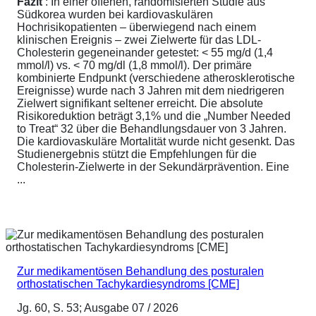
Fazit
: In einer offenen, randomisierten Studie aus
Südkorea wurden bei kardiovaskulären
Hochrisikopatienten – überwiegend nach einem
klinischen Ereignis – zwei Zielwerte für das LDL-
Cholesterin gegeneinander getestet: < 55 mg/d (1,4
mmol/l) vs. < 70 mg/dl (1,8 mmol/l). Der primäre
kombinierte Endpunkt (verschiedene atherosklerotische
Ereignisse) wurde nach 3 Jahren mit dem niedrigeren
Zielwert signifikant seltener erreicht. Die absolute
Risikoreduktion beträgt 3,1% und die „Number Needed
to Treat“ 32 über die Behandlungsdauer von 3 Jahren.
Die kardiovaskuläre Mortalität wurde nicht gesenkt. Das
Studienergebnis stützt die Empfehlungen für die
Cholesterin-Zielwerte in der Sekundärprävention. Eine
...
Zur medikamentösen Behandlung des posturalen
orthostatischen Tachykardiesyndroms [CME]
Jg. 60, S. 53; Ausgabe 07 / 2026