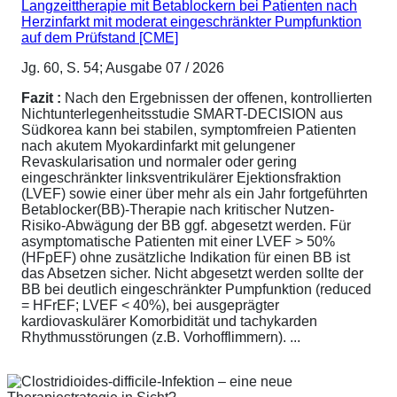
Langzeittherapie mit Betablockern bei Patienten nach
Herzinfarkt mit moderat eingeschränkter Pumpfunktion
auf dem Prüfstand [CME]
Jg. 60, S. 54; Ausgabe 07 / 2026
Fazit :
Nach den Ergebnissen der offenen, kontrollierten
Nichtunterlegenheitsstudie SMART-DECISION aus
Südkorea kann bei stabilen, symptomfreien Patienten
nach akutem Myokardinfarkt mit gelungener
Revaskularisation und normaler oder gering
eingeschränkter linksventrikulärer Ejektionsfraktion
(LVEF) sowie einer über mehr als ein Jahr fortgeführten
Betablocker(BB)-Therapie nach kritischer Nutzen-
Risiko-Abwägung der BB ggf. abgesetzt werden. Für
asymptomatische Patienten mit einer LVEF > 50%
(HFpEF) ohne zusätzliche Indikation für einen BB ist
das Absetzen sicher. Nicht abgesetzt werden sollte der
BB bei deutlich eingeschränkter Pumpfunktion (reduced
= HFrEF; LVEF < 40%), bei ausgeprägter
kardiovaskulärer Komorbidität und tachykarden
Rhythmusstörungen (z.B. Vorhofflimmern). ...