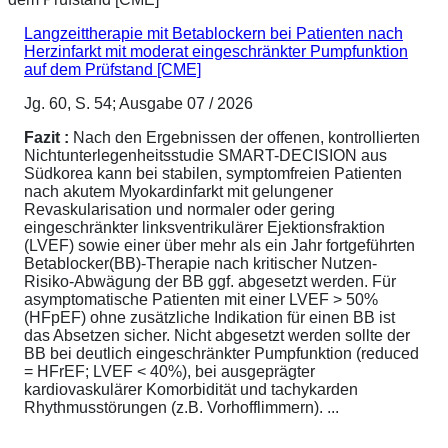
Langzeittherapie mit Betablockern bei Patienten nach
Herzinfarkt mit moderat eingeschränkter Pumpfunktion
auf dem Prüfstand [CME]
Jg. 60, S. 54; Ausgabe 07 / 2026
Fazit :
Nach den Ergebnissen der offenen, kontrollierten
Nichtunterlegenheitsstudie SMART-DECISION aus
Südkorea kann bei stabilen, symptomfreien Patienten
nach akutem Myokardinfarkt mit gelungener
Revaskularisation und normaler oder gering
eingeschränkter linksventrikulärer Ejektionsfraktion
(LVEF) sowie einer über mehr als ein Jahr fortgeführten
Betablocker(BB)-Therapie nach kritischer Nutzen-
Risiko-Abwägung der BB ggf. abgesetzt werden. Für
asymptomatische Patienten mit einer LVEF > 50%
(HFpEF) ohne zusätzliche Indikation für einen BB ist
das Absetzen sicher. Nicht abgesetzt werden sollte der
BB bei deutlich eingeschränkter Pumpfunktion (reduced
= HFrEF; LVEF < 40%), bei ausgeprägter
kardiovaskulärer Komorbidität und tachykarden
Rhythmusstörungen (z.B. Vorhofflimmern). ...