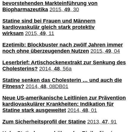
bevorstehenden Markteinführung von
Biopharmazeutika
2015,
49
, 30
Statine sind bei Frauen und Männern
kardiovaskulär gleich stark protektiv
wirksam
2015,
49
, 11
Ezetimib: Blockbuster nach zwölf Jahren immer
noch ohne überzeugenden Nutzen
2015,
49
, 04
Leserbrief: Artischockenextrakt zur Senkung des
Cholesterins?
2014,
48
, 56a
Statine senken das Cholesterin … und auch die
Fitness?
2014,
48
, 08DB01
Neue US-amerikanische Leitlinien zur Prävention
kardiovaskulärer Krankheiten: Indikation für
Statine stark ausgeweitet
2014,
48
, 01
Zum Sicherheitsprofil der Statine
2013,
47
, 91