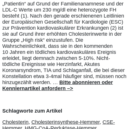
„Patientin“ auf Grund der Familienanamnese und der
LDL-C Werte um 230 mg/dl eine heterozygote FH
besteht (1). Nach den gerade erschienenen Leitlinien
der Europäischen Gesellschaft für Kardiologie (ESC)
zur Prävention kardiovaskulärer Erkrankungen (2) ist
sie auf Grund ihrer erhöhten Cholesterinwerte in der
Gruppe „High risk“ einzustufen. Die
Wahrscheinlichkeit, dass sie in den kommenden
10 Jahren ein tödliches kardiovaskuläres Ereignis
erleidet, liegt demnach zwischen 5-10%. Nicht-
tödliche Ereignisse wie Herzinfarkt, Akutes
Koronarsyndrom, TIA und Schlaganfall, die bei dieser
Konstellation etwa 3-4mal häufiger sind, müssen noch
hinzugezählt werden. …
Bitte abonnieren oder
Kennlernartikel anfordern –>
Schlagworte zum Artikel
Cholesterin,
Cholesterinsynthese-Hemmer,
CSE-
Hemmer,
HMG-CoA-Reduktase-Hemmer,