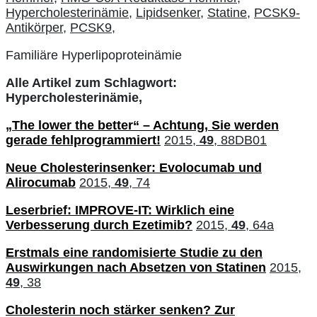
Hypercholesterinämie,
Lipidsenker,
Statine,
PCSK9-
Antikörper,
PCSK9,
Familiäre Hyperlipoproteinämie
Alle Artikel zum Schlagwort:
Hypercholesterinämie,
„The lower the better“ – Achtung, Sie werden
gerade fehlprogrammiert!
2015,
49
, 88DB01
Neue Cholesterinsenker: Evolocumab und
Alirocumab
2015,
49
, 74
Leserbrief: IMPROVE-IT: Wirklich eine
Verbesserung durch Ezetimib?
2015,
49
, 64a
Erstmals eine randomisierte Studie zu den
Auswirkungen nach Absetzen von Statinen
2015,
49
, 38
Cholesterin noch stärker senken? Zur