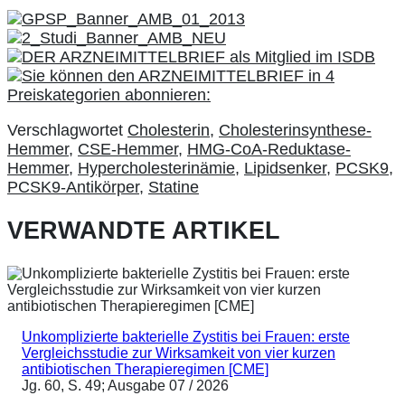
Verschlagwortet
Cholesterin
,
Cholesterinsynthese-
Hemmer
,
CSE-Hemmer
,
HMG-CoA-Reduktase-
Hemmer
,
Hypercholesterinämie
,
Lipidsenker
,
PCSK9
,
PCSK9-Antikörper
,
Statine
VERWANDTE ARTIKEL
Unkomplizierte bakterielle Zystitis bei Frauen: erste
Vergleichsstudie zur Wirksamkeit von vier kurzen
antibiotischen Therapieregimen [CME]
Jg. 60, S. 49; Ausgabe 07 / 2026