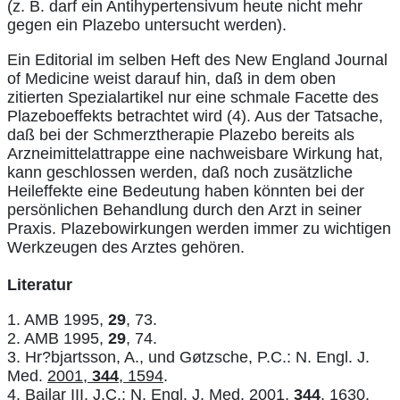
(z. B. darf ein Antihypertensivum heute nicht mehr
gegen ein Plazebo untersucht werden).
Ein Editorial im selben Heft des New England Journal
of Medicine weist darauf hin, daß in dem oben
zitierten Spezialartikel nur eine schmale Facette des
Plazeboeffekts betrachtet wird (4). Aus der Tatsache,
daß bei der Schmerztherapie Plazebo bereits als
Arzneimittelattrappe eine nachweisbare Wirkung hat,
kann geschlossen werden, daß noch zusätzliche
Heileffekte eine Bedeutung haben könnten bei der
persönlichen Behandlung durch den Arzt in seiner
Praxis. Plazebowirkungen werden immer zu wichtigen
Werkzeugen des Arztes gehören.
Literatur
1. AMB 1995,
29
, 73.
2. AMB 1995,
29
, 74.
3. Hr?bjartsson, A., und Gøtzsche, P.C.: N. Engl. J.
Med.
2001,
344
, 1594
.
4. Bailar III, J.C.: N. Engl. J. Med.
2001,
344
, 1630
.