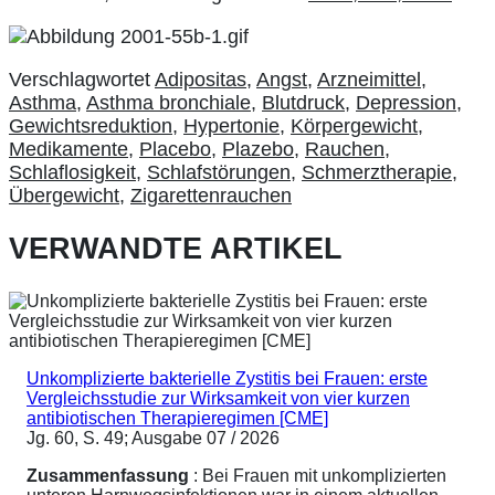
Verschlagwortet
Adipositas
,
Angst
,
Arzneimittel
,
Asthma
,
Asthma bronchiale
,
Blutdruck
,
Depression
,
Gewichtsreduktion
,
Hypertonie
,
Körpergewicht
,
Medikamente
,
Placebo
,
Plazebo
,
Rauchen
,
Schlaflosigkeit
,
Schlafstörungen
,
Schmerztherapie
,
Übergewicht
,
Zigarettenrauchen
VERWANDTE ARTIKEL
Unkomplizierte bakterielle Zystitis bei Frauen: erste
Vergleichsstudie zur Wirksamkeit von vier kurzen
antibiotischen Therapieregimen [CME]
Jg. 60, S. 49; Ausgabe 07 / 2026
Zusammenfassung
: Bei Frauen mit unkomplizierten