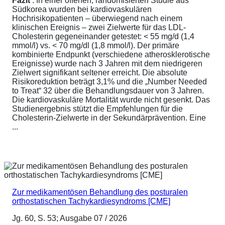
Fazit
: In einer offenen, randomisierten Studie aus
Südkorea wurden bei kardiovaskulären
Hochrisikopatienten – überwiegend nach einem
klinischen Ereignis – zwei Zielwerte für das LDL-
Cholesterin gegeneinander getestet: < 55 mg/d (1,4
mmol/l) vs. < 70 mg/dl (1,8 mmol/l). Der primäre
kombinierte Endpunkt (verschiedene atherosklerotische
Ereignisse) wurde nach 3 Jahren mit dem niedrigeren
Zielwert signifikant seltener erreicht. Die absolute
Risikoreduktion beträgt 3,1% und die „Number Needed
to Treat“ 32 über die Behandlungsdauer von 3 Jahren.
Die kardiovaskuläre Mortalität wurde nicht gesenkt. Das
Studienergebnis stützt die Empfehlungen für die
Cholesterin-Zielwerte in der Sekundärprävention. Eine
...
Zur medikamentösen Behandlung des posturalen
orthostatischen Tachykardiesyndroms [CME]
Jg. 60, S. 53; Ausgabe 07 / 2026