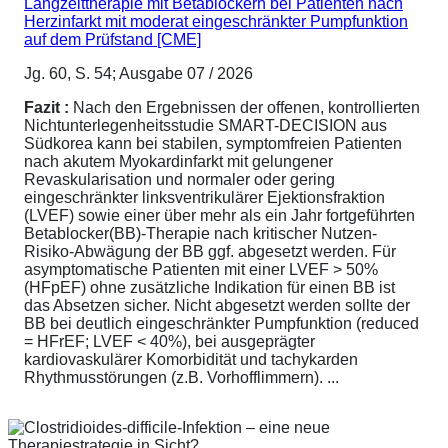
Langzeittherapie mit Betablockern bei Patienten nach
Herzinfarkt mit moderat eingeschränkter Pumpfunktion
auf dem Prüfstand [CME]
Jg. 60, S. 54; Ausgabe 07 / 2026
Fazit :
Nach den Ergebnissen der offenen, kontrollierten
Nichtunterlegenheitsstudie SMART-DECISION aus
Südkorea kann bei stabilen, symptomfreien Patienten
nach akutem Myokardinfarkt mit gelungener
Revaskularisation und normaler oder gering
eingeschränkter linksventrikulärer Ejektionsfraktion
(LVEF) sowie einer über mehr als ein Jahr fortgeführten
Betablocker(BB)-Therapie nach kritischer Nutzen-
Risiko-Abwägung der BB ggf. abgesetzt werden. Für
asymptomatische Patienten mit einer LVEF > 50%
(HFpEF) ohne zusätzliche Indikation für einen BB ist
das Absetzen sicher. Nicht abgesetzt werden sollte der
BB bei deutlich eingeschränkter Pumpfunktion (reduced
= HFrEF; LVEF < 40%), bei ausgeprägter
kardiovaskulärer Komorbidität und tachykarden
Rhythmusstörungen (z.B. Vorhofflimmern). ...