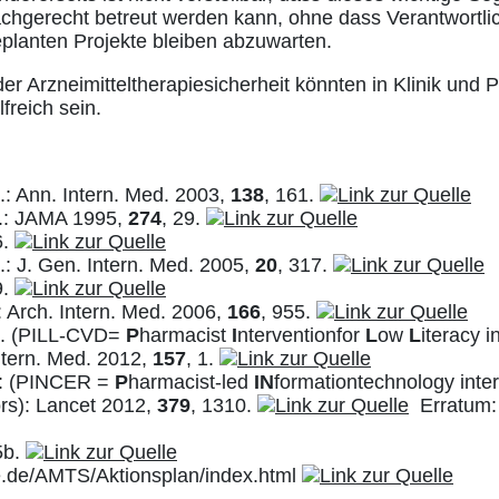
chgerecht betreut werden kann, ohne dass Verantwortlic
planten Projekte bleiben abzuwarten.
r Arzneimitteltherapiesicherheit könnten in Klinik und P
freich sein.
al.: Ann. Intern. Med. 2003,
138
, 161.
l.: JAMA 1995,
274
, 29.
6.
al.: J. Gen. Intern. Med. 2005,
20
, 317.
9.
.: Arch. Intern. Med. 2006,
166
, 955.
 al. (PILL-CVD=
P
harmacist
I
nterventionfor
L
ow
L
iteracy 
ntern. Med. 2012,
157
, 1.
l.: (PINCER =
P
harmacist-led
IN
formationtechnology inter
ors): Lancet 2012,
379
, 1310.
Erratum:
5b.
e.de/AMTS/Aktionsplan/index.html