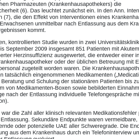
ischen Pharmazeuten (Krankenhausapothekers) die
cherheit (6). Das leuchtet zunächst ein. In den Ann. Intern
n (7), die den Effekt von Interventionen eines Krankenh
i Erwachsenen unmittelbar nach Entlassung aus dem Kr
rgebnissen kommt.
en, kontrollierten Studie wurden in zwei Universitätsklin
is September 2009 insgesamt 851 Patienten mit Akute
rter Herzinsuffizienz ausgewertet, die entweder einer i
rankenhausapotheker oder der üblichen Betreuung mit 
personal zugeteilt worden waren. Die Krankenhausapoth
n tatsächlich eingenommenen Medikamenten („Medication
er Beratung und Schulung der stationären Patienten bis z
orm von Medikamenten-Boxen sowie bebilderten Einnah
Tage nach der Entlassung individuelle Telefongespräche m
on).
ar die Zahl aller klinisch relevanten Medikationsfehler 
 Entlassung. Sekundäre Endpunkte waren vermeidbare, 
rnde oder potenzielle UAE aller Schweregrade. Die En
ung aus dem Krankenhaus durch ein Telefoninterview un
r Entlassung evaluiert.