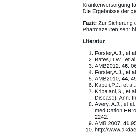
Krankenversorgung fa
Die Ergebnisse der ge
Fazit:
Zur Sicherung de
Pharmazeuten sehr hil
Literatur
Forster,A.J., et 
Bates,D.W., et a
AMB2012,
46
, 0
Forster,A.J., et 
AMB2010,
44
, 4
Kaboli,P.J., et al
Kripalani,S., et
Disease): Ann. I
Avery, A.J., et a
medi
C
ation
ER
r
2242.
AMB 2007,
41
,9
http://www.akda