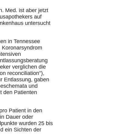
. Med. ist aber jetzt
ausapothekers auf
ankenhaus untersucht
iken in Tennessee
m Koronarsyndrom
ntensiven
Entlassungsberatung
eker verglichen die
 reconciliation”),
ur Entlassung, gaben
meschemata und
it den Patienten
pro Patient in den
in Dauer oder
dpunkte wurden 25 bis
d ein Sichten der