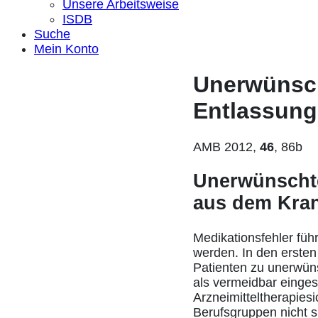
Unsere Arbeitsweise
ISDB
Suche
Mein Konto
Unerwünsch
Entlassun
AMB 2012,
46
, 86b
Unerwünschte
aus dem Kra
Medikationsfehler füh
werden. In den erst
Patienten zu unerwünsc
als vermeidbar eingesc
Arzneimitteltherapiesi
Berufsgruppen nicht s