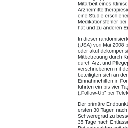
Mitarbeit eines Klin
Arzneimitteltherapiesi
eine Studie erschiene
Medikationsfehler be
hat und zu anderen E
In dieser randomisiert
(USA) von Mai 2008 b
oder akut dekompensie
Mitbetreuung durch K
durch Arzt und Pflege
verschriebenen mit de
beteiligten sich an d
Einnahmehilfen in F
führten ein bis vier 
(„Follow-Up” per Telef
Der primäre Endpunkt w
ersten 30 Tagen nach
Schweregrad zu besse
35 Tage nach Entlass
Patientenakten seit de