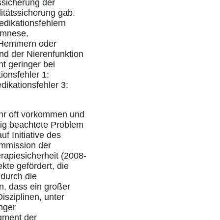
ssicherung der
itätssicherung gab.
edikationsfehlern
amnese,
E-Hemmern oder
und der Nierenfunktion
t geringer bei
ionsfehler 1:
dikationsfehler 3:
sehr oft vorkommen und
enig beachtete Problem
f Initiative des
ommission der
rapiesicherheit (2008-
te gefördert, die
adurch die
en, dass ein großer
isziplinen, unter
nger
egment der