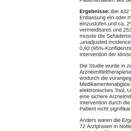
Ergebnisse:
Bei 432 
Entlassung ein oder m
einzustufen und ca. 2
vermeidbares und 253 
musste die Schadensw
„unadjusted incidence
0,92 (95%-Konfidenzint
Intervention der klini
Die Studie wurde in z
Arzneimitteltherapies
wodurch die vorangeg
Medikamentenabgleich e
elektronisches Tool, 
eine sichere Arzneimit
Intervention durch di
Patient nicht signifikan
Anders waren die Erg
72 Arztpraxen in Nott