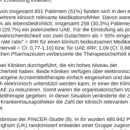
von insgesamt 851 Patienten (51%) fanden sich in den 
ehrere klinisch relevante Medikationsfehler. Davon war
% als lebensbedrohlich. Insgesamt 258 (30,3%) Patiente
(29,7%) ein potenzielles UAE. Für die Einstufung als p
ahrscheinlichkeit von zwei Gutachtern als > 50% einge
 rate ratio” = IRR für einen klinisch bedeutsamen Medika
ervall = CI: 0,77-1,10) bzw. für UAE IRR: 1,09 (CI: 0,86-
schen Pharmazeuten verbesserte die Therapiesicherheit in
wei Kliniken durchgeführt, die ein hohes Niveau der
icherheit haben. Beide Kliniken verfügen über elektroni
angene Arzneimitteltherapie einfach eingesehen und de
lektronisch unterstützt werden kann. In einer der Klinik
UAE zu reduzieren. Somit waren die organisatorischen V
teltherapie gegeben. In dieser Situation veränderte die 
e Krankenhausapotheker die Zahl der klinisch relevanten 
t.
ebnisse der PINCER-Studie (8). In ihr wurden 480.942 P
ingham (UK) randomisiert entweder einer Gruppe zugeordn