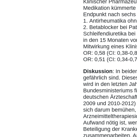
Klinischer Pharmazeut
Medikation kümmerte o
Endpunkt nach sechs M
1. Antirheumatika o
2. Betablocker bei P
Schleifendiuretika be
in den 15 Monaten vor 
Mitwirkung eines Klin
OR: 0,58 (CI: 0,38-0,8
OR: 0,51 (CI: 0,34-0,7
Diskussion
: In beid
gefährlich sind. Dies
wird in den letzten Ja
Bundesministeriums f
deutschen Ärzteschaft
2009 und 2010-2012) e
sich darum bemühen, F
Arzneimitteltherapiesi
Aufwand nötig ist, we
Beteiligung der Kran
zusammenarbeiten. And