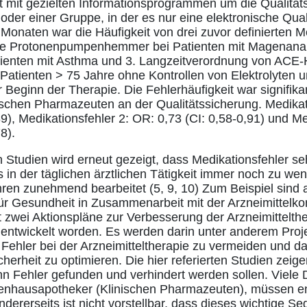
 mit gezielten Informationsprogrammen um die Qualität
der einer Gruppe, in der es nur eine elektronische Qual
onaten war die Häufigkeit von drei zuvor definierten M
hne Protonenpumpenhemmer bei Patienten mit Magenan
atienten mit Asthma und 3. Langzeitverordnung von AC
i Patienten > 75 Jahre ohne Kontrollen von Elektrolyten 
Beginn der Therapie. Die Fehlerhäufigkeit war signifikan
ischen Pharmazeuten an der Qualitätssicherung. Medikat
9), Medikationsfehler 2: OR: 0,73 (CI: 0,58-0,91) und Me
8).
en Studien wird erneut gezeigt, dass Medikationsfehler 
es in der täglichen ärztlichen Tätigkeit immer noch zu w
hren zunehmend bearbeitet (5, 9, 10) Zum Beispiel sind au
ür Gesundheit in Zusammenarbeit mit der Arzneimittelk
 zwei Aktionspläne zur Verbesserung der Arzneimittelthe
ntwickelt worden. Es werden darin unter anderem Projek
ehler bei der Arzneimitteltherapie zu vermeiden und d
cherheit zu optimieren. Die hier referierten Studien zeig
nn Fehler gefunden und verhindert werden sollen. Viele D
kenhausapotheker (Klinischen Pharmazeuten), müssen e
ererseits ist nicht vorstellbar, dass dieses wichtige S