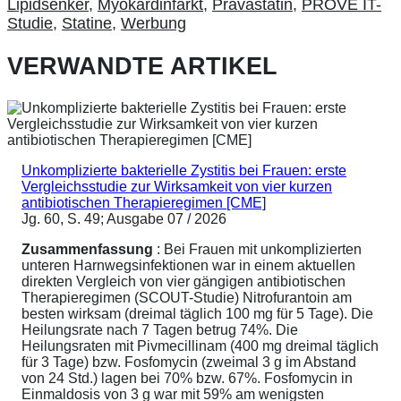
Lipidsenker
,
Myokardinfarkt
,
Pravastatin
,
PROVE IT-
Studie
,
Statine
,
Werbung
VERWANDTE ARTIKEL
Unkomplizierte bakterielle Zystitis bei Frauen: erste
Vergleichsstudie zur Wirksamkeit von vier kurzen
antibiotischen Therapieregimen [CME]
Jg. 60, S. 49; Ausgabe 07 / 2026
Zusammenfassung
: Bei Frauen mit unkomplizierten
unteren Harnwegsinfektionen war in einem aktuellen
direkten Vergleich von vier gängigen antibiotischen
Therapieregimen (SCOUT-Studie) Nitrofurantoin am
besten wirksam (dreimal täglich 100 mg für 5 Tage). Die
Heilungsrate nach 7 Tagen betrug 74%. Die
Heilungsraten mit Pivmecillinam (400 mg dreimal täglich
für 3 Tage) bzw. Fosfomycin (zweimal 3 g im Abstand
von 24 Std.) lagen bei 70% bzw. 67%. Fosfomycin in
Einmaldosis von 3 g war mit 59% am wenigsten