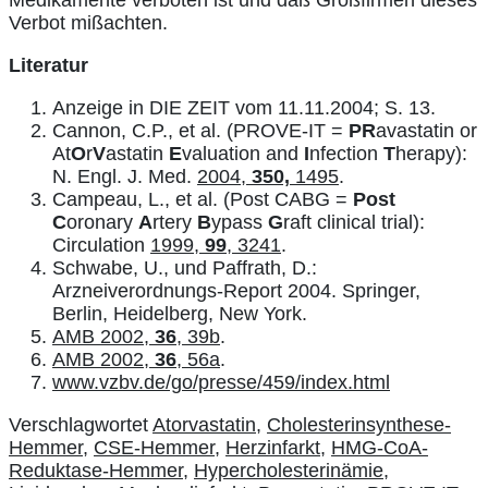
Verbot mißachten.
Literatur
Anzeige in DIE ZEIT vom 11.11.2004; S. 13.
Cannon, C.P., et al. (PROVE-IT =
PR
avastatin or
At
O
r
V
astatin
E
valuation and
I
nfection
T
herapy):
N. Engl. J. Med.
2004,
350,
1495
.
Campeau, L., et al. (Post CABG =
Post
C
oronary
A
rtery
B
ypass
G
raft clinical trial):
Circulation
1999,
99
, 3241
.
Schwabe, U., und Paffrath, D.:
Arzneiverordnungs-Report 2004. Springer,
Berlin, Heidelberg, New York.
AMB 2002,
36
, 39b
.
AMB 2002,
36
, 56a
.
www.vzbv.de/go/presse/459/index.html
Verschlagwortet
Atorvastatin
,
Cholesterinsynthese-
Hemmer
,
CSE-Hemmer
,
Herzinfarkt
,
HMG-CoA-
Reduktase-Hemmer
,
Hypercholesterinämie
,