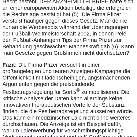
Recht besteht. DER ARZNEIMITTELBRIEF hatte sich
an einer europaweiten Aktion beteiligt, die erfolgreich
die Rechtslage bestätigt hat (5). Die Firma Pfizer
verstößt häufiger gegen dieses Gesetz. Man denke
nur an die Werbespots während der Übertragungen
der Fußball-Weltmeisterschaft 2002, in denen Pelé
den Fußball-Anhängern Tips der Firma Pfizer zur
Behandlung geschwächter Manneskraft gab (6). Kann
man Gesetze gegen Großfirmen nicht durchsetzen?
Fazit:
Die Firma Pfizer versucht in einer
großangelegten und teuren Anzeigen-Kampagne die
Öffentlichkeit mit fadenscheinigen, angstmachenden
Argumenten gegen die preisbindende
®
Festbetragsregelung für Sortis
zu mobilisieren. Die
kritische Analyse der Daten kann allerdings keine
innovativen therapeutischen Vorteile der Substanz
finden, die die Festbetragsregelung aussetzen würde.
Das kann ein medizinischer Laie nicht ohne weiteres
durchschauen. Die Anzeige ist ein Beispiel dafür,
warum Laienwerbung für verschreibungspflichtige
Medikamente verboten ist und daß Großfirmen dieses