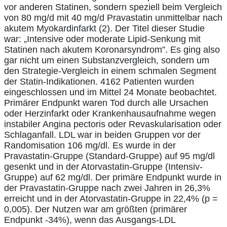
vor anderen Statinen, sondern speziell beim Vergleich
von 80 mg/d mit 40 mg/d Pravastatin unmittelbar nach
akutem Myokardinfarkt (2). Der Titel dieser Studie
war: „Intensive oder moderate Lipid-Senkung mit
Statinen nach akutem Koronarsyndrom”. Es ging also
gar nicht um einen Substanzvergleich, sondern um
den Strategie-Vergleich in einem schmalen Segment
der Statin-Indikationen. 4162 Patienten wurden
eingeschlossen und im Mittel 24 Monate beobachtet.
Primärer Endpunkt waren Tod durch alle Ursachen
oder Herzinfarkt oder Krankenhausaufnahme wegen
instabiler Angina pectoris oder Revaskularisation oder
Schlaganfall. LDL war in beiden Gruppen vor der
Randomisation 106 mg/dl. Es wurde in der
Pravastatin-Gruppe (Standard-Gruppe) auf 95 mg/dl
gesenkt und in der Atorvastatin-Gruppe (Intensiv-
Gruppe) auf 62 mg/dl. Der primäre Endpunkt wurde in
der Pravastatin-Gruppe nach zwei Jahren in 26,3%
erreicht und in der Atorvastatin-Gruppe in 22,4% (p =
0,005). Der Nutzen war am größten (primärer
Endpunkt -34%), wenn das Ausgangs-LDL