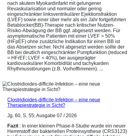
nach akutem Myokardinfarkt mit gelungener
Revaskularisation und normaler oder gering
eingeschränkter linksventrikulärer Ejektionsfraktion
(LVEF) sowie einer über mehr als ein Jahr fortgeführten
Betablocker(BB)-Therapie nach kritischer Nutzen-
Risiko-Abwägung der BB ggf. abgesetzt werden. Für
asymptomatische Patienten mit einer LVEF > 50%
(HFpEF) ohne zusätzliche Indikation für einen BB ist
das Absetzen sicher. Nicht abgesetzt werden sollte der
BB bei deutlich eingeschränkter Pumpfunktion (reduced
= HFrEF; LVEF < 40%), bei ausgeprägter
kardiovaskulärer Komorbidität und tachykarden
Rhythmusstörungen (z.B. Vorhofflimmern). ...
Clostridioides-difficile-Infektion – eine neue
Therapiestrategie in Sicht?
Jg. 60, S. 55; Ausgabe 07 / 2026
Fazit
: In einer kleinen Phase-II-Studie wurde ein neuer
Hemmstoff der bakteriellen Proteinsynthese (CRS3123)